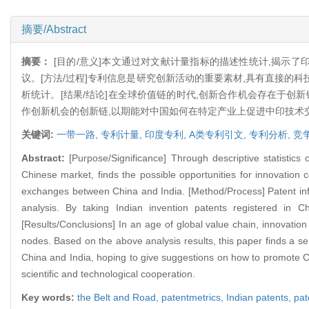
摘要/Abstract
摘要：
[目的/意义]本文通过对文献计量指标的描述性统计,揭示
议。[方法/过程]专利信息是研究创新活动的重要素材,具有直接的
析统计。[结果/结论]在全球价值链的时代,创新合作机会存在于
作创新机会的创新链,以期能对中国如何在特定产业上促进中印技术
关键词:
一带一路,
专利计量,
印度专利,
A类专利引文,
专利分析,
竞
Abstract:
[Purpose/Significance] Through descriptive statistics 
Chinese market, finds the possible opportunities for innovation
exchanges between China and India. [Method/Process] Patent infor
analysis. By taking Indian invention patents registered in C
[Results/Conclusions] In an age of global value chain, innovatio
nodes. Based on the above analysis results, this paper finds a s
China and India, hoping to give suggestions on how to promote Ch
scientific and technological cooperation.
Key words:
the Belt and Road,
patentmetrics,
Indian patents,
pat